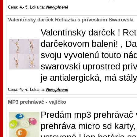
Cena:
4,- €
, Lokalita:
Nevyplnené
Valentínsky darček Retiazka s príveskom Swarovski
Valentínsky darček ! Re
darčekovom balení! , Dar
svoju vyvolenú touto ná
swarovski uprostred prí
je antialergická, má stály
Cena:
4,- €
, Lokalita:
Nevyplnené
MP3 prehrávač - vajíčko
Predám mp3 prehrávač v 
prehráva micro sd karty,