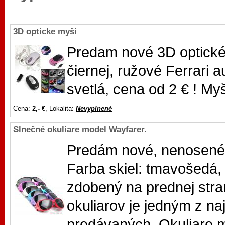
3D opticke myši
Predam nové 3D optické 
čiernej, ružové Ferrari 
svetlá, cena od 2 € ! M
Cena:
2,- €
, Lokalita:
Nevyplnené
Slnečné okuliare model Wayfarer.
Predám nové, nenosené 
Farba skiel: tmavošedá, 
zdobený na prednej stra
okuliarov je jedným z na
predávaných. Okuliare m