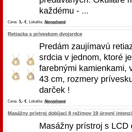
každému - ...
Cena:
3,- €
, Lokalita:
Nevyplnené
Retiazka s príveskom dvojsrdce
Predám zaujímavú retiaz
srdcia v jednom, ktoré 
farebnými kamienkami, v
43 cm, rozmery prívesku
darček !
Cena:
5,- €
, Lokalita:
Nevyplnené
Masážny prístroj dobíjací 8 režimov 19 úrovní intenzi
Masážny prístroj s LCD 