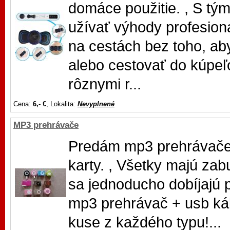
domáce použitie. , S tý
užívať výhody profesion
na cestách bez toho, ab
alebo cestovať do kúpeľo
rôznymi r...
Cena:
6,- €
, Lokalita:
Nevyplnené
MP3 prehrávače
Predám mp3 prehrávače r
karty. , Všetky majú zab
sa jednoducho dobíjajú 
mp3 prehrávač + usb kábe
kuse z každého typu!...