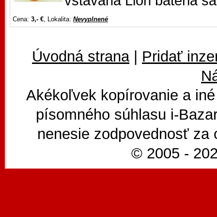
vstavaná Lion batéria s
Cena:
3,- €
, Lokalita:
Nevyplnené
Úvodná strana
|
Pridať inze
N
Akékoľvek kopírovanie a iné
písomného súhlasu i-Bazar
nenesie zodpovednosť za 
© 2005 - 202