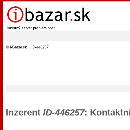
Inzertný server pre verejnosť
i-Bazar.sk
»
ID-446257
Inzerent
ID-446257
: Kontaktn