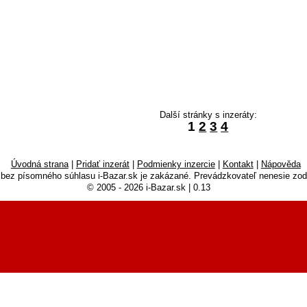
Další stránky s inzeráty:
1
2
3
4
Úvodná strana
|
Pridať inzerát
|
Podmienky inzercie
|
Kontakt
|
Nápověda
 bez písomného súhlasu i-Bazar.sk je zakázané. Prevádzkovateľ nenesie zod
© 2005 - 2026 i-Bazar.sk | 0.13