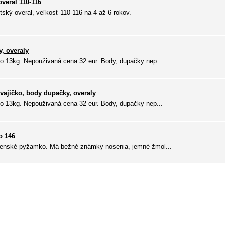
veral 110-116
ský overal, veľkosť 110-116 na 4 až 6 rokov.
, overaly
 13kg. Nepouživaná cena 32 eur. Body, dupačky nep...
ajičko, body dupačky, overaly
 13kg. Nepouživaná cena 32 eur. Body, dupačky nep...
o 146
enské pyžamko. Má bežné známky nosenia, jemné žmol...