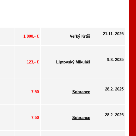
21.11. 2025
1 000,- €
Veľký Krtíš
9.8. 2025
123,- €
Liptovský Mikuláš
28.2. 2025
7,50
Sobrance
28.2. 2025
7,50
Sobrance