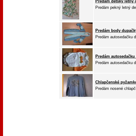
Predám detský letný o
Predám pekný letný det
Predám body dupačky
Predám autosedačku do
Predám autosedačku v
Predám autosedačku do
Chlapčenské pyžamk
Predám nosené chlapč