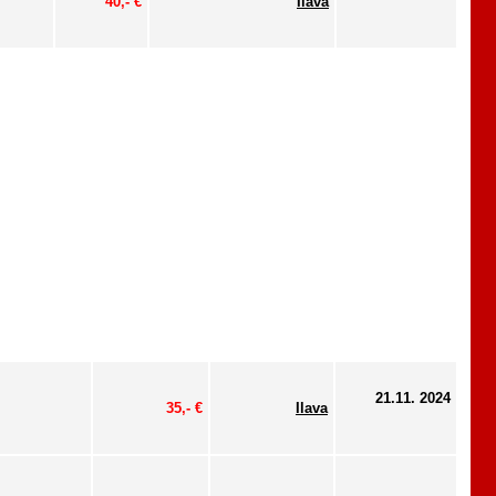
40,- €
Ilava
21.11. 2024
35,- €
Ilava