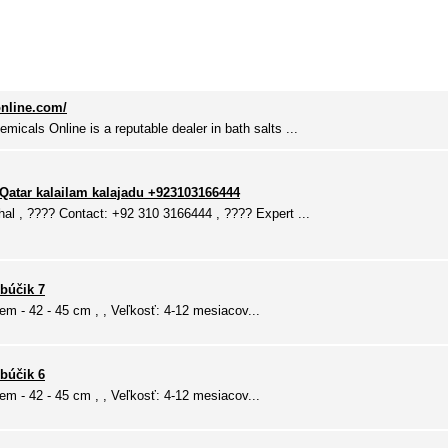
nline.com/
cals Online is a reputable dealer in bath salts ...
 Qatar kalailam kalajadu +923103166444
hal , ???? Contact: +92 310 3166444 , ???? Expert ...
búčik 7
em - 42 - 45 cm , , Veľkosť: 4-12 mesiacov...
búčik 6
em - 42 - 45 cm , , Veľkosť: 4-12 mesiacov...