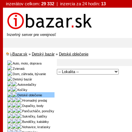
inzerátov celkom:
29 332
| inzercia za 24 hodín:
13
Inzertný server pre verejnosť
i-Bazar.sk
»
Detský bazár
»
Detské oblečenie
Auto, moto, doprava
Zvieratá
Dom, záhrada, bývanie
Detský bazár
Autosedačky
Kočíky
Detské oblečenie
Hromadný predaj
Dupačky, body
Pančucháče, ponožky
Sukničky, šatičky
Bundičky, kabátiky
Nohavice, kraťasky