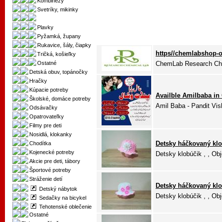
Kombinézy
Svetríky, mikinky
Plavky
Pyžamká, župany
Rukavice, šály, čiapky
https//chemlabshop-o
Tričká, košieľky
Ostatné
ChemLab Research Chemi
Detská obuv, topánočky
Hračky
Kúpacie potreby
Availble Amilbaba in
Školské, domáce potreby
Amil Baba - Pandit Vis
Odsávačky
Opatrovateľky
Filmy pre deti
Nosidlá, klokanky
Detsky háčkovaný klo
Chodítka
Kojenecké potreby
Detsky klobúčik , , Obj
Akcie pre deti, tábory
Športové potreby
Stráženie detí
Detsky háčkovaný klo
Detský nábytok
Detsky klobúčik , , Obj
Sedačky na bicykel
Tehotenské oblečenie
Ostatné