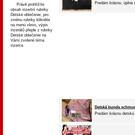
Predám krásnu, úplne 
Právě prohlížíte
obsah inzertní rubriky
Detské oblečenie, pro
změnu rubriky klikněte
na menu vlevo, výpis
inzerátů přejde z rubriky
Detské oblečenie na
Vámi zvolené téma
inzerce.
Detská bunda schmudd
Predám krásnu detskú 