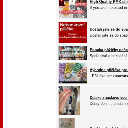
High Quality PMK ethy
If you are interested 
Dostali jste se do špa
Dostali jste se do špat
Ponuka pôžičky peňaz
Spoľahlivá a bezpečná 
Vyhodne pôžička pre 
- Pôžička pre zamestn
Detske znackove vec
Dobry den, , , predam