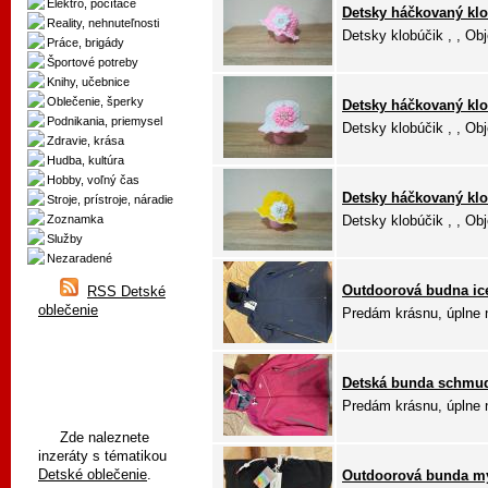
Elektro, počítače
Detsky háčkovaný klo
Reality, nehnuteľnosti
Detsky klobúčik , , Obj
Práce, brigády
Športové potreby
Knihy, učebnice
Oblečenie, šperky
Detsky háčkovaný klo
Podnikania, priemysel
Detsky klobúčik , , Obj
Zdravie, krása
Hudba, kultúra
Hobby, voľný čas
Detsky háčkovaný klo
Stroje, prístroje, náradie
Zoznamka
Detsky klobúčik , , Obj
Služby
Nezaradené
Outdoorová budna i
RSS Detské
oblečenie
Predám krásnu, úplne 
Detská bunda schmud
Predám krásnu, úplne 
Zde naleznete
inzeráty s tématikou
Detské oblečenie
.
Outdoorová bunda mym