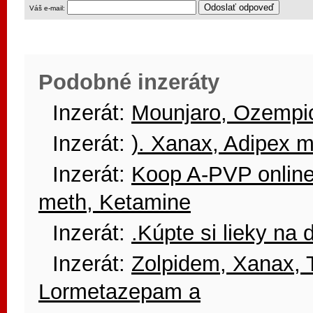
Váš e-mail:
Podobné inzeráty
Inzerát:
Mounjaro, Ozempi
Inzerát:
). Xanax, Adipex 
Inzerát:
Koop A-PVP onlin
meth, Ketamine
Inzerát:
.Kúpte si lieky na 
Inzerát:
Zolpidem, Xanax, 
Lormetazepam a