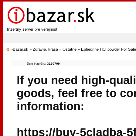
Inzertný server pre verejnosť
i-Bazar.sk
»
Zdravie, krása
»
Ostatné
»
Ephedrine HCl powder For Sa
číslo inzerátu:
3150709
If you need high-quali
goods, feel free to c
information:
https://buy-5cladba-