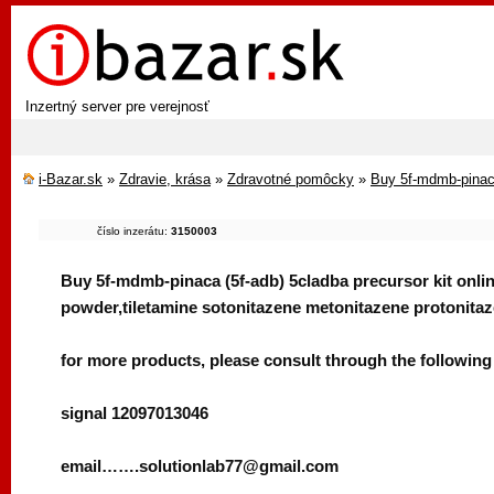
Inzertný server pre verejnosť
i-Bazar.sk
»
Zdravie, krása
»
Zdravotné pomôcky
»
Buy 5f-mdmb-pinaca 
číslo inzerátu:
3150003
Buy 5f-mdmb-pinaca (5f-adb) 5cladba precursor kit onli
powder,tiletamine sotonitazene metonitazene protonitaz
for more products, please consult through the following
signal 12097013046
email…….solutionlab77@gmail.com