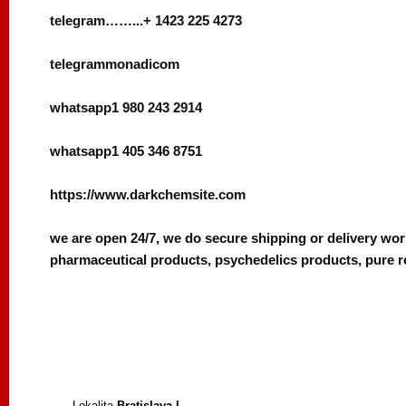
telegram……...+ 1423 225 4273
telegrammonadicom
whatsapp1 980 243 2914
whatsapp1 405 346 8751
https://www.darkchemsite.com
we are open 24/7, we do secure shipping or delivery wo
pharmaceutical products, psychedelics products, pure r
Lokalita
Bratislava I