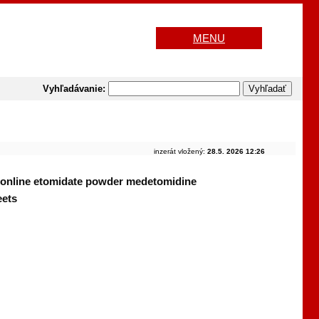
MENU
Vyhľadávanie:
inzerát vložený:
28.5. 2026 12:26
le online etomidate powder medetomidine
eets