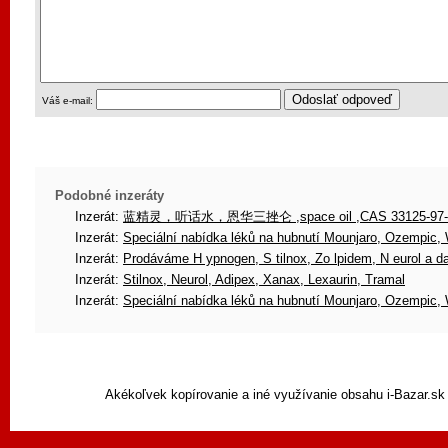
Váš e-mail:
Podobné inzeráty
Inzerát:
蓝精灵，听话水，恩华三挫仑 ,space oil ,CAS 33125-97
Inzerát:
Speciální nabídka léků na hubnutí Mounjaro, Ozempic
Inzerát:
Prodáváme H ypnogen, S tilnox, Zo lpidem, N eurol a d
Inzerát:
Stilnox, Neurol, Adipex, Xanax, Lexaurin, Tramal
Inzerát:
Speciální nabídka léků na hubnutí Mounjaro, Ozempic
Akékoľvek kopírovanie a iné využívanie obsahu i-Bazar.sk