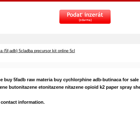
(5f-adb) 5cladba precursor kit online 5cl
ne buy 5fadb raw materia buy cychlorphine adb-butinaca for sa
ene butonitazene etonitazene nitazene opioid k2 paper spray sh
 contact information.