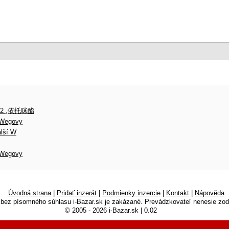
-2 ,依托咪酯
, Wegovy
alší W
, Wegovy
Úvodná strana
|
Pridať inzerát
|
Podmienky inzercie
|
Kontakt
|
Nápověda
 bez písomného súhlasu i-Bazar.sk je zakázané. Prevádzkovateľ nenesie zod
© 2005 - 2026 i-Bazar.sk | 0.02