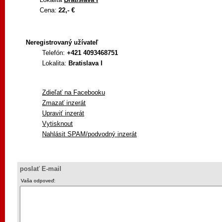
Cena:
22,- €
Neregistrovaný užívateľ
Telefón:
+421 4093468751
Lokalita:
Bratislava I
Zdieľať na Facebooku
Zmazať inzerát
Upraviť inzerát
Vytisknout
Nahlásit SPAM/podvodný inzerát
poslať E-mail
Vaša odpoveď: