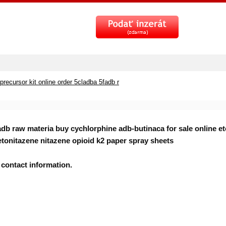
recursor kit online order 5cladba 5fadb r
fadb raw materia buy cychlorphine adb-butinaca for sale online
tonitazene nitazene opioid k2 paper spray sheets
 contact information.