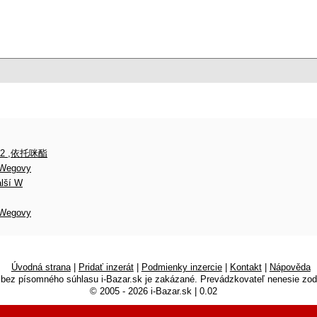
-2 ,依托咪酯
, Wegovy
alší W
, Wegovy
Úvodná strana
|
Pridať inzerát
|
Podmienky inzercie
|
Kontakt
|
Nápověda
 bez písomného súhlasu i-Bazar.sk je zakázané. Prevádzkovateľ nenesie zod
© 2005 - 2026 i-Bazar.sk | 0.02