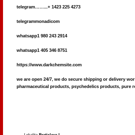
telegram……...+ 1423 225 4273
telegrammonadicom
whatsapp1 980 243 2914
whatsapp1 405 346 8751
https://www.darkchemsite.com
we are open 24/7, we do secure shipping or delivery wo
pharmaceutical products, psychedelics products, pure r
Lokalita
Bratislava I