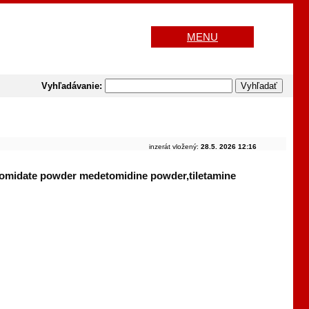
MENU
Vyhľadávanie:
inzerát vložený:
28.5. 2026 12:16
 etomidate powder medetomidine powder,tiletamine