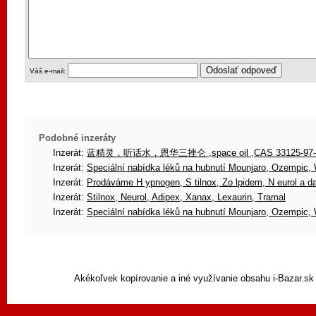
Váš e-mail:
Podobné inzeráty
Inzerát:
蓝精灵，听话水，恩华三挫仑 ,space oil ,CAS 33125-97
Inzerát:
Speciální nabídka léků na hubnutí Mounjaro, Ozempic
Inzerát:
Prodáváme H ypnogen, S tilnox, Zo lpidem, N eurol a d
Inzerát:
Stilnox, Neurol, Adipex, Xanax, Lexaurin, Tramal
Inzerát:
Speciální nabídka léků na hubnutí Mounjaro, Ozempic
Akékoľvek kopírovanie a iné využívanie obsahu i-Bazar.sk