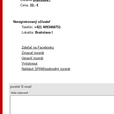
Cena:
22,- €
Neregistrovaný užívateľ
Telefón:
+421 4093468751
Lokalita:
Bratislava I
Zdieľať na Facebooku
Zmazať inzerát
Upraviť inzerát
Vytisknout
Nahlásit SPAM/podvodný inzerát
poslať E-mail
Vaša odpoveď: