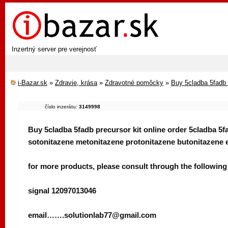
Inzertný server pre verejnosť
i-Bazar.sk
»
Zdravie, krása
»
Zdravotné pomôcky
»
Buy 5cladba 5fadb p
číslo inzerátu:
3149998
Buy 5cladba 5fadb precursor kit online order 5cladba 5
sotonitazene metonitazene protonitazene butonitazene e
for more products, please consult through the following
signal 12097013046
email…….solutionlab77@gmail.com