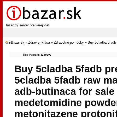
Inzertný server pre verejnosť
i-Bazar.sk
»
Zdravie, krása
»
Zdravotné pomôcky
»
Buy 5cladba 5fadb p
číslo inzerátu:
3149993
Buy 5cladba 5fadb pre
5cladba 5fadb raw ma
adb-butinaca for sal
medetomidine powder,
metonitazene protoni