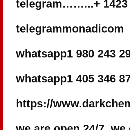
telegram……...+ 1423
telegrammonadicom
whatsapp1 980 243 2
whatsapp1 405 346 8
https://www.darkche
we are open 24/7, we 