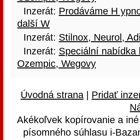
Inzerát:
Prodáváme H ypnoge
další W
Inzerát:
Stilnox, Neurol, A
Inzerát:
Speciální nabídka 
Ozempic, Wegovy
Úvodná strana
|
Pridať inze
N
Akékoľvek kopírovanie a iné
písomného súhlasu i-Bazar