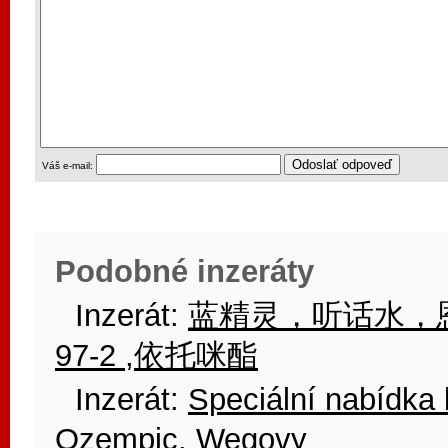
Váš e-mail:
Podobné inzeráty
Inzerát:
蓝精灵，听话水，恩华三挫
97-2 ,依托咪酯
Inzerát:
Speciální nabídka 
Ozempic, Wegovy