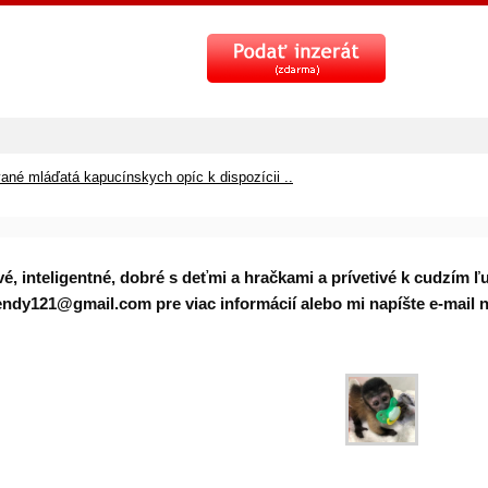
vané mláďatá kapucínskych opíc k dispozícii ..
vé, inteligentné, dobré s deťmi a hračkami a prívetivé k cudzím
wendy121@gmail.com pre viac informácií alebo mi napíšte e-ma