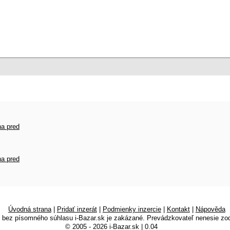
na pred
na pred
Úvodná strana
|
Pridať inzerát
|
Podmienky inzercie
|
Kontakt
|
Nápověda
k bez písomného súhlasu i-Bazar.sk je zakázané. Prevádzkovateľ nenesie zo
© 2005 - 2026 i-Bazar.sk | 0.04