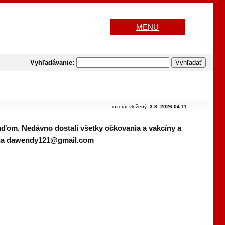
MENU
Vyhľadávanie:
inzerát vložený:
3.8. 2026 04:11
 ľuďom. Nedávno dostali všetky očkovania a vakcíny a
il na dawendy121@gmail.com