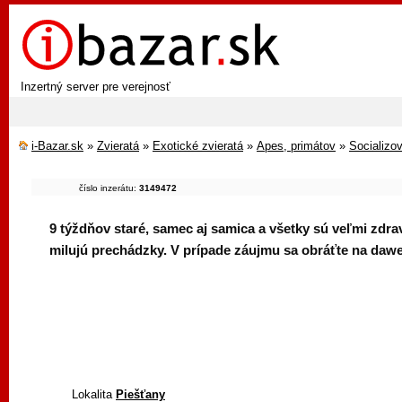
Inzertný server pre verejnosť
i-Bazar.sk
»
Zvieratá
»
Exotické zvieratá
»
Apes, primátov
»
Socializo
číslo inzerátu:
3149472
9 týždňov staré, samec aj samica a všetky sú veľmi zdra
milujú prechádzky. V prípade záujmu sa obráťte na da
Lokalita
Piešťany