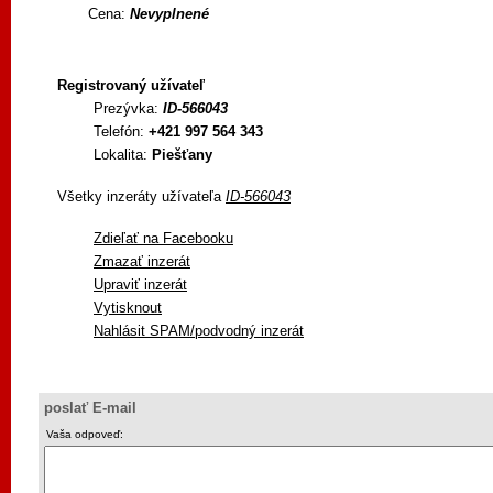
Cena:
Nevyplnené
Registrovaný užívateľ
Prezývka:
ID-566043
Telefón:
+421 997 564 343
Lokalita:
Piešťany
Všetky inzeráty užívateľa
ID-566043
Zdieľať na Facebooku
Zmazať inzerát
Upraviť inzerát
Vytisknout
Nahlásit SPAM/podvodný inzerát
poslať E-mail
Vaša odpoveď: