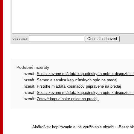
Váš e-mail:
Podobné inzeráty
Inzerát:
Socializované mláďatá kapucínskych opíc k dispozícii 
Inzerát:
Samec a samica kapucínskych opíc na predaj
Inzerát:
Prstohé mláďatá kosmáčov pripravené na predaj
Inzerát:
Socializované mláďatá kapucínskych opíc k dispozícii 
Inzerát:
Zdravé kapucínske opice na predaj.
Akékoľvek kopírovanie a iné využívanie obsahu i-Bazar.s