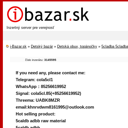
Inzertný server pre verejnosť
i-Bazar.sk
»
Detský bazár
»
Detská obuv, topánočky
»
5cladba 5cladb
číslo inzerátu:
3145595
If you need any, please contact me:
Telegram: cola5cl1
WhatsApp：85256619952
Signal: cola5cl.85(+85256619952)
Threema: UABK8MZR
email:khnrvdwm8161995@outlook.com
Hot selling product:
5caldb adbb raw material
5caldb adbb