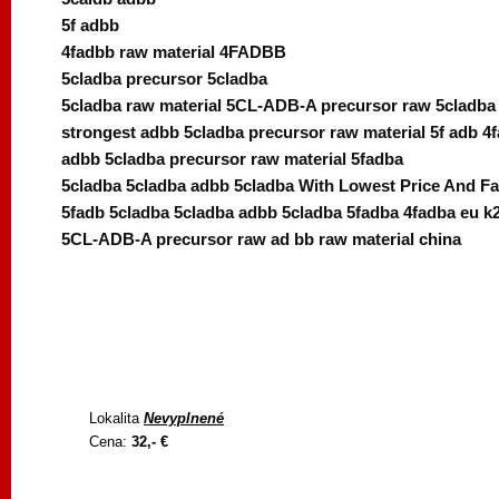
5f adbb
4fadbb raw material 4FADBB
5cladba precursor 5cladba
5cladba raw material 5CL-ADB-A precursor raw 5cladba 
strongest adbb 5cladba precursor raw material 5f adb 4
adbb 5cladba precursor raw material 5fadba
5cladba 5cladba adbb 5cladba With Lowest Price And Fa
5fadb 5cladba 5cladba adbb 5cladba 5fadba 4fadba eu k
5CL-ADB-A precursor raw ad bb raw material china
Lokalita
Nevyplnené
Cena:
32,- €