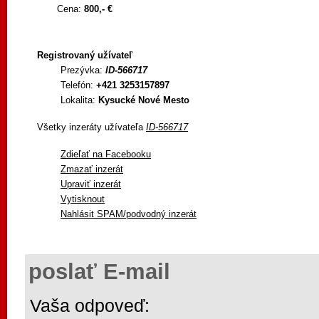
Cena:
800,- €
Registrovaný užívateľ
Prezývka:
ID-566717
Telefón:
+421 3253157897
Lokalita:
Kysucké Nové Mesto
Všetky inzeráty užívateľa
ID-566717
Zdieľať na Facebooku
Zmazať inzerát
Upraviť inzerát
Vytisknout
Nahlásit SPAM/podvodný inzerát
poslať E-mail
Vaša odpoveď: