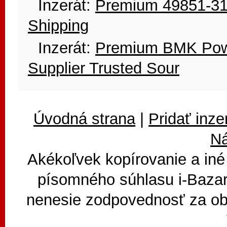
Inzerát:
Premium 49851-31-
Shipping
Inzerát:
Premium BMK Pow
Supplier Trusted Sour
Úvodná strana
|
Pridať inze
N
Akékoľvek kopírovanie a iné
písomného súhlasu i-Bazar
nenesie zodpovednosť za ob