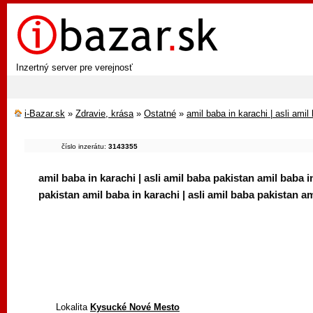
Inzertný server pre verejnosť
i-Bazar.sk
»
Zdravie, krása
»
Ostatné
»
amil baba in karachi | asli amil
číslo inzerátu:
3143355
amil baba in karachi | asli amil baba pakistan amil baba in
pakistan amil baba in karachi | asli amil baba pakistan am
Lokalita
Kysucké Nové Mesto