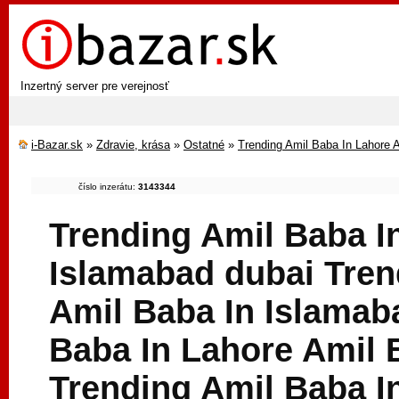
Inzertný server pre verejnosť
i-Bazar.sk
»
Zdravie, krása
»
Ostatné
»
Trending Amil Baba In Lahore 
číslo inzerátu:
3143344
Trending Amil Baba I
Islamabad dubai Tren
Amil Baba In Islamab
Baba In Lahore Amil 
Trending Amil Baba I