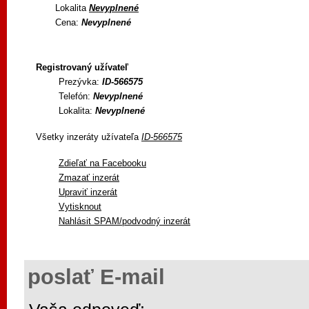
Lokalita
Nevyplnené
Cena:
Nevyplnené
Registrovaný užívateľ
Prezývka:
ID-566575
Telefón:
Nevyplnené
Lokalita:
Nevyplnené
Všetky inzeráty užívateľa
ID-566575
Zdieľať na Facebooku
Zmazať inzerát
Upraviť inzerát
Vytisknout
Nahlásit SPAM/podvodný inzerát
poslať E-mail