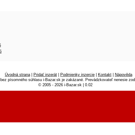
6
6
Úvodná strana
|
Pridať inzerát
|
Podmienky inzercie
|
Kontakt
|
Nápověda
 bez písomného súhlasu i-Bazar.sk je zakázané. Prevádzkovateľ nenesie zod
© 2005 - 2026 i-Bazar.sk | 0.02