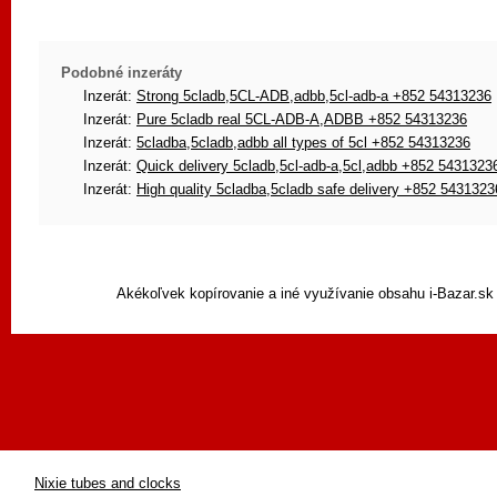
Podobné inzeráty
Inzerát:
Strong 5cladb,5CL-ADB,adbb,5cl-adb-a +852 54313236
Inzerát:
Pure 5cladb real 5CL-ADB-A,ADBB +852 54313236
Inzerát:
5cladba,5cladb,adbb all types of 5cl +852 54313236
Inzerát:
Quick delivery 5cladb,5cl-adb-a,5cl,adbb +852 5431323
Inzerát:
High quality 5cladba,5cladb safe delivery +852 5431323
Akékoľvek kopírovanie a iné využívanie obsahu i-Bazar.sk
Nixie tubes and clocks