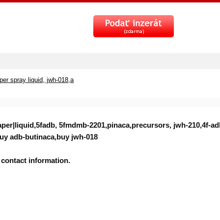
er spray liquid, jwh-018,a
paper|liquid,5fadb, 5fmdmb-2201,pinaca,precursors, jwh-210,4f-
buy adb-butinaca,buy jwh-018
 contact information.