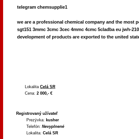
telegram chemsupplie1
we are a professional chemical company and the most p
sgt151 3mmc 3cmc 3cec 4mmc 4cmc 5cladba eu jwh-210 jw
development of products are exported to the united stat
Lokalita
Celá SR
Cena:
2 000,- €
Registrovaný užívateľ
Prezývka:
kusher
Telefón:
Nevyplnené
Lokalita:
Celá SR