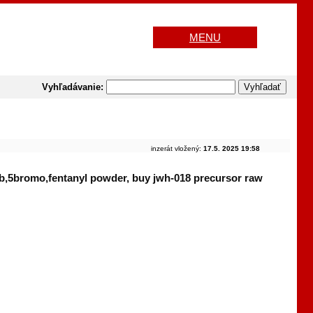
MENU
Vyhľadávanie:
inzerát vložený:
17.5. 2025 19:58
adb,5bromo,fentanyl powder, buy jwh-018 precursor raw