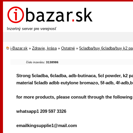
Inzertný server pre verejnosť
i-Bazar.sk
»
Zdravie, krása
»
Ostatné
»
5cladba/buy 6cladba/buy k2 pap
číslo inzerátu:
3138986
Strong 5cladba, 6cladba, adb-butinaca, 5cl powder, k2 
material 5cladb adbb eutylone bromazo, 5f-adb, 4f-adb,
for more products, please consult through the following
whatsapp1 209 597 3326
emailkingsupplie1@mail.com