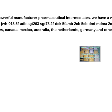
owerful manufacturer pharmaceutical intermediates. we have a w
h-018 5f-adb sgt263 sgt78 2f-dck 5famb 2cb 5cb dmf mdma 2ci 
es, canada, mexico, australia, the netherlands, germany and othe