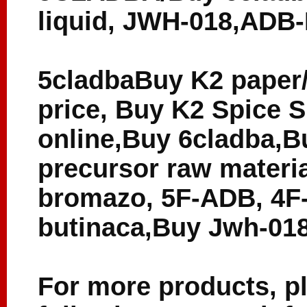
liquid, JWH-018,ADB
5cladbaBuy K2 paper/
price, Buy K2 Spice S
online,Buy 6cladba,B
precursor raw materi
bromazo, 5F-ADB, 4F
butinaca,Buy Jwh-01
For more products, p