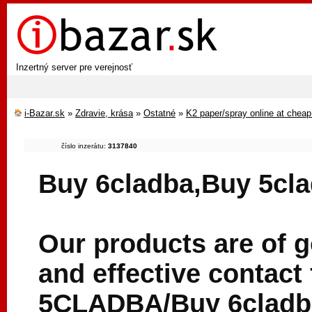
Inzertný server pre verejnosť
i-Bazar.sk
»
Zdravie, krása
»
Ostatné
»
K2 paper/spray online at cheap
číslo inzerátu:
3137840
Buy 6cladba,Buy 5cl
Our products are of g
and effective contact
5CLADBA/Buy 6cladba