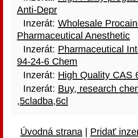
Anti-Depr
Inzerát:
Wholesale Procai
Pharmaceutical Anesthetic
Inzerát:
Pharmaceutical In
94-24-6 Chem
Inzerát:
High Quality CAS 6
Inzerát:
Buy, research chem
,5cladba,6cl
Úvodná strana
|
Pridať inze