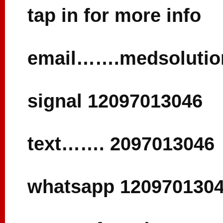
tap in for more info
email…….medsoluti
signal 12097013046
text……. 2097013046
whatsapp 120970130