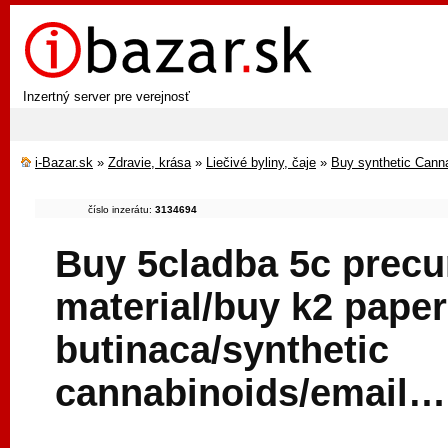
Inzertný server pre verejnosť
i-Bazar.sk
»
Zdravie, krása
»
Liečivé byliny, čaje
»
Buy synthetic Cann
číslo inzerátu:
3134694
Buy 5cladba 5c precu
material/buy k2 paper
butinaca/synthetic
cannabinoids/email