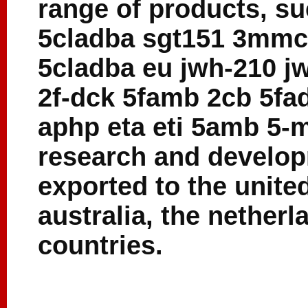
range of products, s
5cladba sgt151 3mm
5cladba eu jwh-210 j
2f-dck 5famb 2cb 5f
aphp eta eti 5amb 5-
research and develop
exported to the unite
australia, the nether
countries.