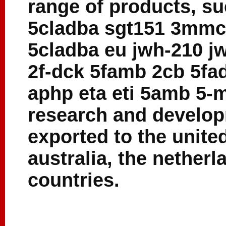
range of products, s
5cladba sgt151 3mm
5cladba eu jwh-210 j
2f-dck 5famb 2cb 5f
aphp eta eti 5amb 5-
research and develop
exported to the unite
australia, the nether
countries.