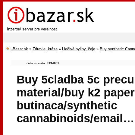
Inzertný server pre verejnosť
i-Bazar.sk
»
Zdravie, krása
»
Liečivé byliny, čaje
»
Buy synthetic Cann
číslo inzerátu:
3134692
Buy 5cladba 5c precu
material/buy k2 paper
butinaca/synthetic
cannabinoids/email