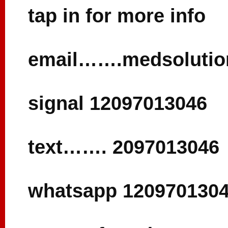
tap in for more info
email…….medsoluti
signal 12097013046
text……. 2097013046
whatsapp 120970130