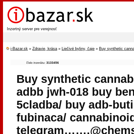
Inzertný server pre verejnosť
i-Bazar.sk
»
Zdravie, krása
»
Liečivé byliny, čaje
»
Buy synthetic cann
číslo inzerátu:
3133456
Buy synthetic cannab
adbb jwh-018 buy ben
5cladba/ buy adb-but
fubinaca/ cannabinoi
telegram…….@chems