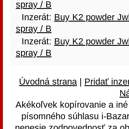
spray / B
Inzerát:
Buy K2 powder Jwh
spray / B
Inzerát:
Buy K2 powder Jwh
spray / B
Úvodná strana
|
Pridať inze
N
Akékoľvek kopírovanie a iné
písomného súhlasu i-Bazar
nenesie zodpovednosť za ob