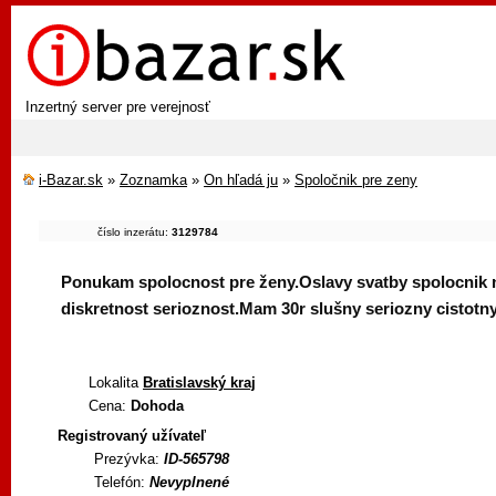
Inzertný server pre verejnosť
i-Bazar.sk
»
Zoznamka
»
On hľadá ju
»
Spoločnik pre zeny
číslo inzerátu:
3129784
Ponukam spolocnost pre ženy.Oslavy svatby spolocnik na
diskretnost serioznost.Mam 30r slušny seriozny cistotny
Lokalita
Bratislavský kraj
Cena:
Dohoda
Registrovaný užívateľ
Prezývka:
ID-565798
Telefón:
Nevyplnené