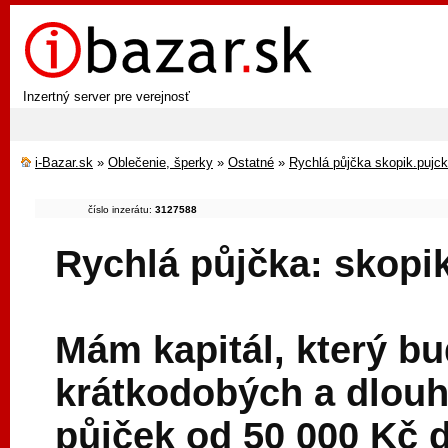
Inzertný server pre verejnosť
i-Bazar.sk
»
Oblečenie, šperky
»
Ostatné
»
Rychlá půjčka skopik.puj
číslo inzerátu:
3127588
Rychlá půjčka: skop
Mám kapitál, který bu
krátkodobých a dlouh
půjček od 50 000 Kč 