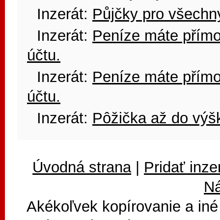
Inzerát:
Půjčky pro všechny
Inzerát:
Peníze máte přím
účtu.
Inzerát:
Peníze máte přím
účtu.
Inzerát:
Pôžička až do výš
Úvodná strana
|
Pridať inze
N
Akékoľvek kopírovanie a iné