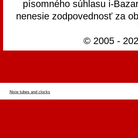
písomného súhlasu i-Bazar
nenesie zodpovednosť za ob
© 2005 - 202
Nixie tubes and clocks