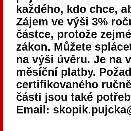
každého, kdo chce, ab
Zájem ve výši 3% ročn
částce, protože zej
zákon. Můžete splácet 
na výši úvěru. Je na 
měsíční platby. Požad
certifikovaného ručn
části jsou také potře
Email: skopik.pujck