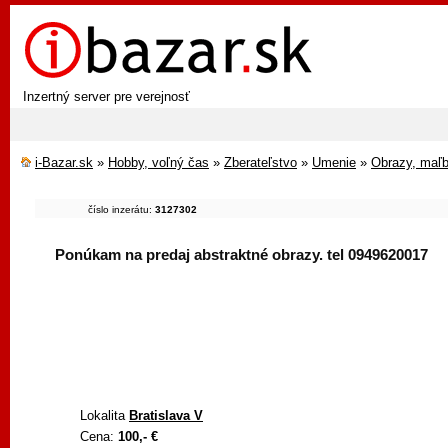
Inzertný server pre verejnosť
i-Bazar.sk
»
Hobby, voľný čas
»
Zberateľstvo
»
Umenie
»
Obrazy, maľ
číslo inzerátu:
3127302
Ponúkam na predaj abstraktné obrazy. tel 0949620017
Lokalita
Bratislava V
Cena:
100,- €