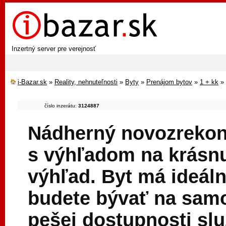
Inzertný server pre verejnosť
i-Bazar.sk
»
Reality, nehnuteľnosti
»
Byty
»
Prenájom bytov
»
1 + kk
»
číslo inzerátu:
3124887
Nádherný novozrekon
s výhľadom na krásnu
výhľad. Byt má ideálnu
budete bývať na samot
pešej dostupnosti sl