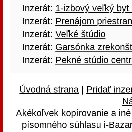
Inzerát:
1-izbový veľký byt 
Inzerát:
Prenájom priestra
Inzerát:
Veľké štúdio
Inzerát:
Garsónka zrekonšt
Inzerát:
Pekné stúdio centr
Úvodná strana
|
Pridať inze
N
Akékoľvek kopírovanie a iné
písomného súhlasu i-Bazar